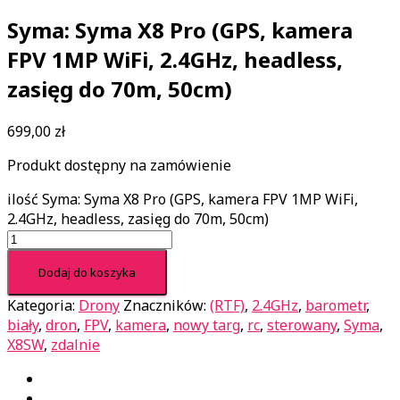
Syma: Syma X8 Pro (GPS, kamera
FPV 1MP WiFi, 2.4GHz, headless,
zasięg do 70m, 50cm)
699,00
zł
Produkt dostępny na zamówienie
ilość Syma: Syma X8 Pro (GPS, kamera FPV 1MP WiFi,
2.4GHz, headless, zasięg do 70m, 50cm)
Dodaj do koszyka
Kategoria:
Drony
Znaczników:
(RTF)
,
2.4GHz
,
barometr
,
biały
,
dron
,
FPV
,
kamera
,
nowy targ
,
rc
,
sterowany
,
Syma
,
X8SW
,
zdalnie