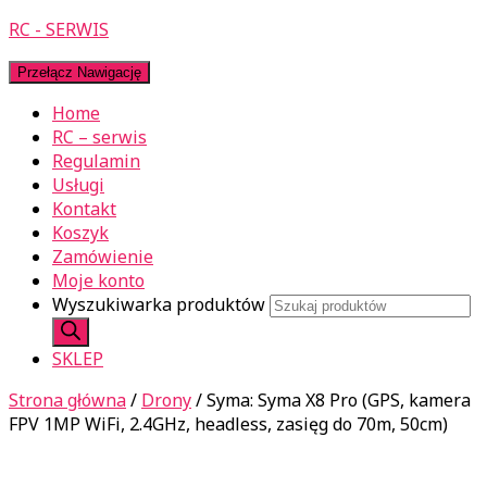
RC - SERWIS
Przełącz Nawigację
Home
RC – serwis
Regulamin
Usługi
Kontakt
Koszyk
Zamówienie
Moje konto
Wyszukiwarka produktów
SKLEP
Strona główna
/
Drony
/ Syma: Syma X8 Pro (GPS, kamera
FPV 1MP WiFi, 2.4GHz, headless, zasięg do 70m, 50cm)