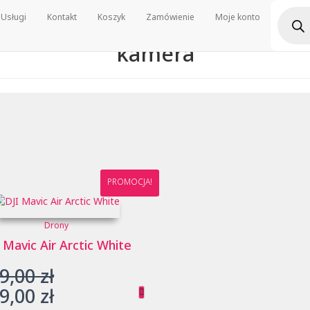
Wyszu
Usługi
Kontakt
Koszyk
Zamówienie
Moje konto
produ
kamera
PROMOCJA!
Drony
 Mavic Air Arctic White
Pierwotna
9,00
zł
cena
Aktualna
9,00
zł