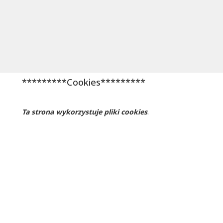
wynosiła:
cena
3599,00 zł.
wynosi:
3499,00 zł.
*********Cookies*********
Ta strona wykorzystuje pliki cookies
.