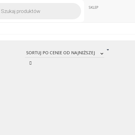
kiwarka
SKLEP
któw