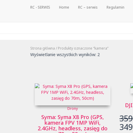
RC - SERWIS
Home
RC – serwis
Regulamin
Strona główna
/ Produkty oznaczone “kamera”
Posortowane
Wyświetlanie wszystkich wyników: 2
według
ceny:
od
niskiej
do
wysokiej
DJI
Drony
359
Syma: Syma X8 Pro (GPS,
kamera FPV 1MP WiFi,
349
2.4GHz, headless, zasięg do