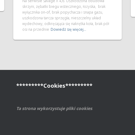
Na serwisie Savage X 4,6. Uszkodzona obudowa
skrzyni, zębatki biegu wstecznego, łożyska, brak
wyłącznika on-of, brak popychacza i snapa gazu,
uszkodzona tarcza sprzęgła, nieszczelny układ
wydechowy, odkręcająca się nakrętka koła, brak pół
osi na przednie
Dowiedz się więcej…
*********Cookies*********
Ta strona wykorzystuje pliki cookies
.