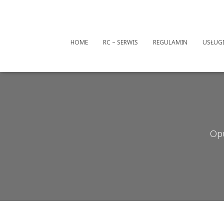
HOME
RC – SERWIS
REGULAMIN
USŁUG
Op