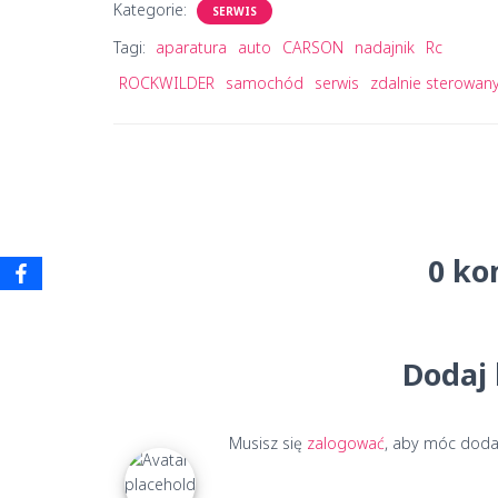
Kategorie:
SERWIS
Tagi:
aparatura
auto
CARSON
nadajnik
Rc
ROCKWILDER
samochód
serwis
zdalnie sterowan
0 ko
Dodaj
Musisz się
zalogować
, aby móc doda