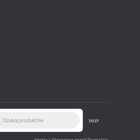
ukiwarka
uktów
SKLEP
Hestia | Stworzone przez
ThemeIsle