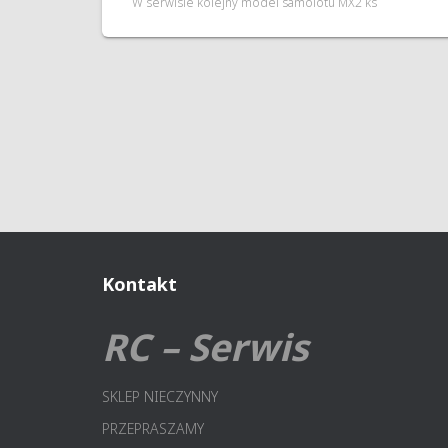
W serwisie kolejny model samolotu MX2 ks
Kontakt
RC – Serwis
SKLEP NIECZYNNY
PRZEPRASZAMY