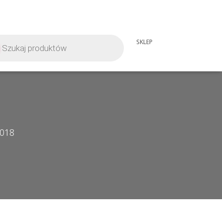
iwarka
SKLEP
tów
2018