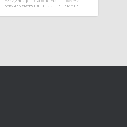
MX2 2,2 m ks pojechał do klienta zbudowany z
polskiego zestawu BUILDER.RC1 (builderrc1.pl)