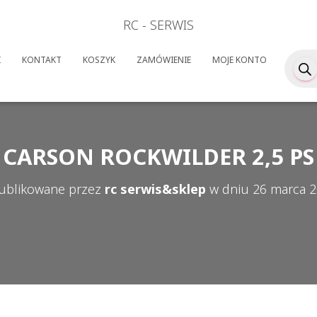
RC - SERWIS
Wyszuk
I
KONTAKT
KOSZYK
ZAMÓWIENIE
MOJE KONTO
produk
CARSON ROCKWILDER 2,5 PS
ublikowane przez
rc serwis&sklep
w dniu
26 marca 