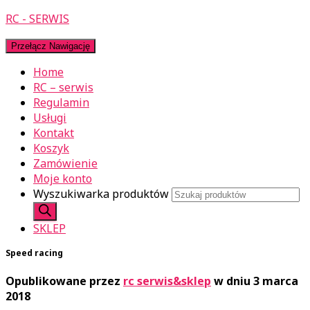
RC - SERWIS
Przełącz Nawigację
Home
RC – serwis
Regulamin
Usługi
Kontakt
Koszyk
Zamówienie
Moje konto
Wyszukiwarka produktów
SKLEP
Speed racing
Opublikowane przez
rc serwis&sklep
w dniu
3 marca
2018